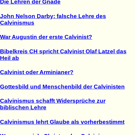
Die Lehren der Gnade
John Nelson Darby: falsche Lehre des
Calvinismus
War Augustin der erste Calvinist?
Bibelkreis CH spricht Calvinist Olaf Latzel das
Heil ab
Calvinist oder Arminianer?
Gottesbild und Menschenbild der Calvinisten
Calvinismus schafft Widersprüche zur
biblischen Lehre
Calvinismus lehrt Glaube als vorherbestimmt