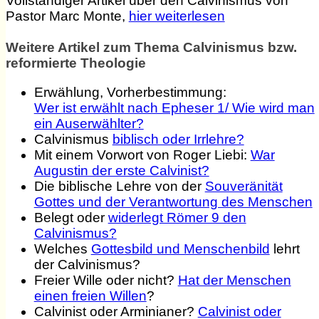
Vollständiger Artikel über den Calvinismus von
Pastor Marc Monte,
hier weiterlesen
Weitere Artikel zum Thema Calvinismus bzw.
reformierte Theologie
Erwählung, Vorherbestimmung:
Wer ist erwählt nach Epheser 1/ Wie wird man
ein Auserwählter?
Calvinismus
biblisch oder Irrlehre?
Mit einem Vorwort von Roger Liebi:
War
Augustin der erste Calvinist?
Die biblische Lehre von der
Souveränität
Gottes und der Verantwortung des Menschen
Belegt oder
widerlegt Römer 9 den
Calvinismus?
Welches
Gottesbild und Menschenbild
lehrt
der Calvinismus?
Freier Wille oder nicht?
Hat der Menschen
einen freien Willen
?
Calvinist oder Arminianer?
Calvinist oder