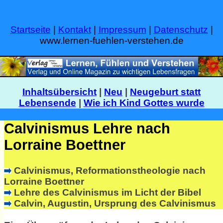
Startseite
|
Kontakt
|
Impressum
|
Datenschutz
|
www.lernen-fuehlen-verstehen.de
Inhaltsübersicht
|
Neu
|
Neugeburt statt
Lebensende
|
Wie ich Kind Gottes wurde
Calvinismus Lehre nach
Lorraine Boettner
Calvinismus, Reformationstheologie nach
Lorraine Boettner
Lehre des Calvinismus im Licht der Bibel
Calvin, Augustin, Ursprung des Calvinismus